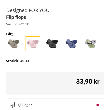
Designed FOR YOU
Flip flops
Varunr.
42128
Färg
:
Storlek
:
40-41
33,90 kr
Ej i lager