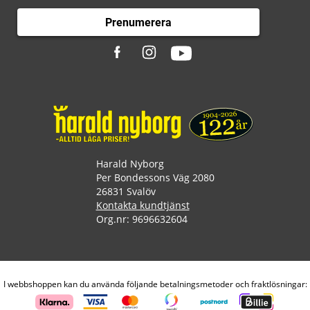
Prenumerera
Harald Nyborg
Per Bondessons Väg 2080
26831 Svalöv
Kontakta kundtjänst
Org.nr: 9696632604
I webbshoppen kan du använda följande betalningsmetoder och fraktlösningar: