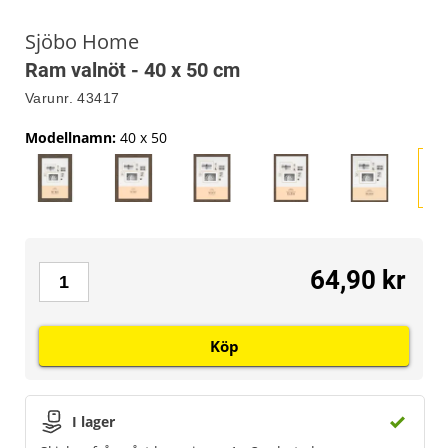
Sjöbo Home
Ram valnöt - 40 x 50 cm
Varunr.
43417
Modellnamn
:
40 x 50
64,90 kr
Köp
I lager