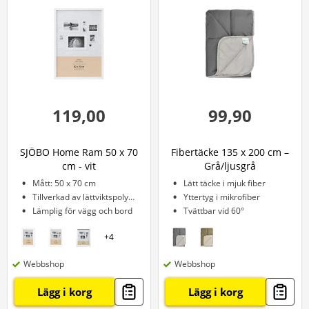
119,00
99,90
SJÖBO Home Ram 50 x 70
Fibertäcke 135 x 200 cm –
cm - vit
Grå/ljusgrå
Mått: 50 x 70 cm
Lätt täcke i mjuk fiber
Tillverkad av lättviktspolystyren
Yttertyg i mikrofiber
Lämplig för vägg och bord
Tvättbar vid 60°
+
4
Webbshop
Webbshop
Lägg i korg
Lägg i korg