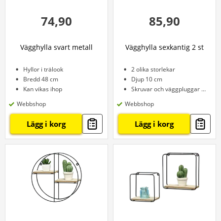
74,90
85,90
Vägghylla svart metall
Vägghylla sexkantig 2 st
Hyllor i trälook
2 olika storlekar
Bredd 48 cm
Djup 10 cm
Kan vikas ihop
Skruvar och väggpluggar ingår
Webbshop
Webbshop
Lägg i korg
Lägg i korg