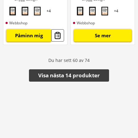
+
4
+
4
Webbshop
Webbshop
Påminn mig
Se mer
Du har sett
60
av
74
Visa nästa 14 produkter