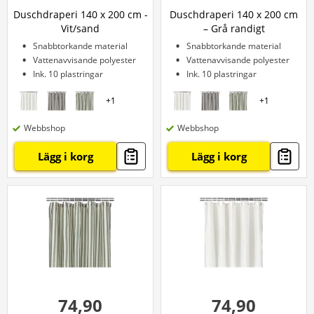
Duschdraperi 140 x 200 cm -
Duschdraperi 140 x 200 cm
Vit/sand
– Grå randigt
Snabbtorkande material
Snabbtorkande material
Vattenavvisande polyester
Vattenavvisande polyester
Ink. 10 plastringar
Ink. 10 plastringar
+
1
+
1
Webbshop
Webbshop
Lägg i korg
Lägg i korg
74,90
74,90