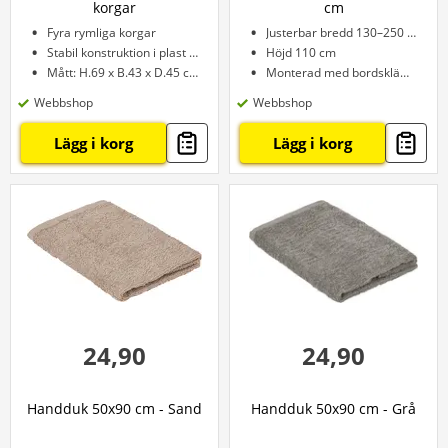
korgar
cm
Fyra rymliga korgar
Justerbar bredd 130–250 cm
Stabil konstruktion i plast och stål
Höjd 110 cm
Mått: H.69 x B.43 x D.45 cm
Monterad med bordsklämmor
Webbshop
Webbshop
Lägg i korg
Lägg i korg
24,90
24,90
Handduk 50x90 cm - Sand
Handduk 50x90 cm - Grå