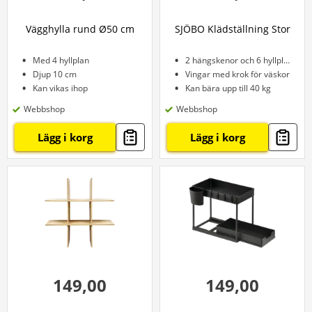
Vägghylla rund Ø50 cm
SJÖBO Klädställning Stor
Med 4 hyllplan
2 hängskenor och 6 hyllplan
Djup 10 cm
Vingar med krok för väskor
Kan vikas ihop
Kan bära upp till 40 kg
Webbshop
Webbshop
Lägg i korg
Lägg i korg
149,00
149,00