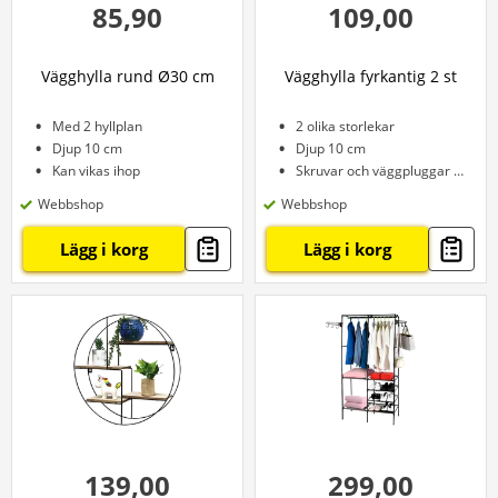
85,90
109,00
Vägghylla rund Ø30 cm
Vägghylla fyrkantig 2 st
Med 2 hyllplan
2 olika storlekar
Djup 10 cm
Djup 10 cm
Kan vikas ihop
Skruvar och väggpluggar ingår
Webbshop
Webbshop
Lägg i korg
Lägg i korg
139,00
299,00