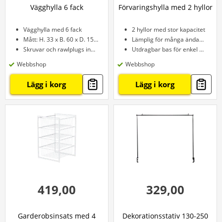
Vägghylla 6 fack
Förvaringshylla med 2 hyllor
Vägghylla med 6 fack
2 hyllor med stor kapacitet
Mått: H. 33 x B. 60 x D. 15 cm
Lämplig för många ändamål
Skruvar och rawlplugs ingår
Utdragbar bas för enkel åtkomst
Webbshop
Webbshop
Lägg i korg
Lägg i korg
419,00
329,00
Garderobsinsats med 4
Dekorationsstativ 130-250