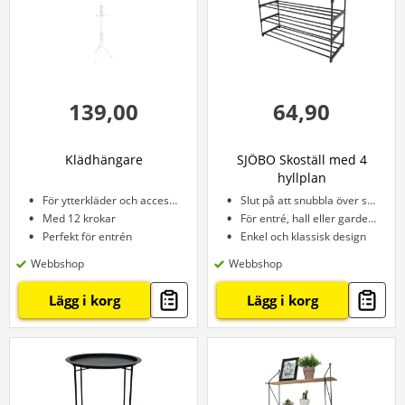
139,00
64,90
Klädhängare
SJÖBO Skoställ med 4
hyllplan
För ytterkläder och accessoarer
Slut på att snubbla över skor
Med 12 krokar
För entré, hall eller garderob
Perfekt för entrén
Enkel och klassisk design
Webbshop
Webbshop
Lägg i korg
Lägg i korg