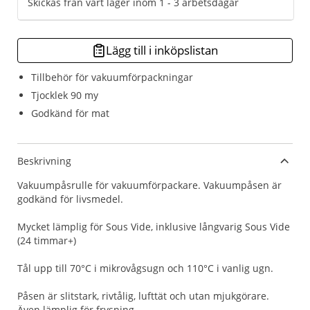
Skickas från vårt lager inom 1 - 3 arbetsdagar
Lägg till i inköpslistan
Tillbehör för vakuumförpackningar
Tjocklek 90 my
Godkänd för mat
Beskrivning
Vakuumpåsrulle för vakuumförpackare. Vakuumpåsen är
godkänd för livsmedel.
Mycket lämplig för Sous Vide, inklusive långvarig Sous Vide
(24 timmar+)
Tål upp till 70°C i mikrovågsugn och 110°C i vanlig ugn.
Påsen är slitstark, rivtålig, lufttät och utan mjukgörare.
Även lämplig för frysning.