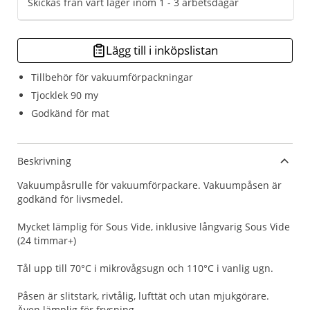
Skickas från vårt lager inom 1 - 3 arbetsdagar
Lägg till i inköpslistan
Tillbehör för vakuumförpackningar
Tjocklek 90 my
Godkänd för mat
Beskrivning
Vakuumpåsrulle för vakuumförpackare. Vakuumpåsen är
godkänd för livsmedel.
Mycket lämplig för Sous Vide, inklusive långvarig Sous Vide
(24 timmar+)
Tål upp till 70°C i mikrovågsugn och 110°C i vanlig ugn.
Påsen är slitstark, rivtålig, lufttät och utan mjukgörare.
Även lämplig för frysning.